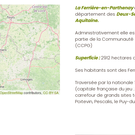
La Ferrière-en-Parthenay
département des
Deux-Sè
Aquitaine.
Administrativement elle es
partie de la Communauté
(CCPG)
Superficie :
2912 hectares d
Ses habitants sont des Fer
Traversée par la nationale 
(capitale française du jeu 
OpenStreetMap
contributors,
CC-BY-SA
carrefour de grands sites t
Poitevin, Pescalis, le Puy-d