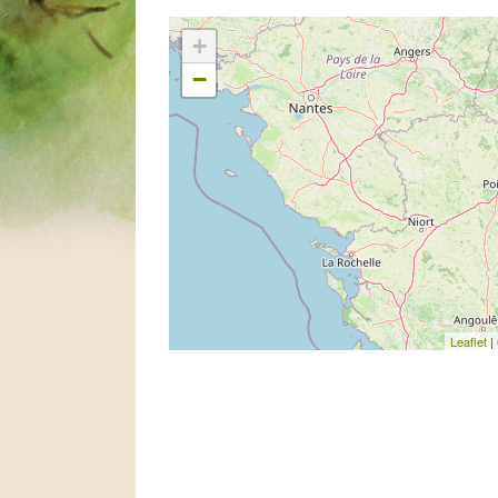
+
−
Leaflet
|