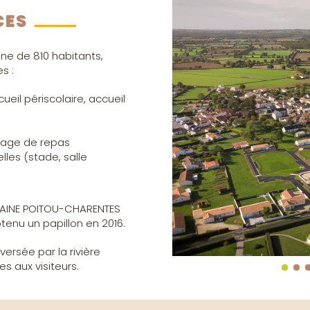
CES
ne de 810 habitants,
s :
eil périscolaire, accueil
rtage de repas
elles (stade, salle
SAINE POITOU-CHARENTES
enu un papillon en 2016.
ersée par la rivière
s aux visiteurs.