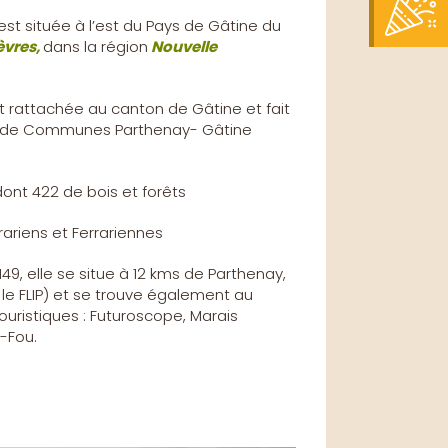
est située à l’est du Pays de Gâtine du
vres,
dans la région
Nouvelle
t rattachée au canton de Gâtine et fait
 de Communes Parthenay- Gâtine
ont 422 de bois et forêts
rariens et Ferrariennes
149, elle se situe à 12 kms de Parthenay,
: le FLIP) et se trouve également au
ouristiques : Futuroscope, Marais
u-Fou.