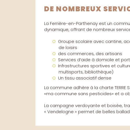
DE NOMBREUX SERVI
La Ferrière-en-Parthenay est un commu
dynamique, offrant de nombreux service
Groupe scolaire avec cantine, accu
de loisirs
des commerces, des artisans
Services d’aide à domicile et po
Infrastructures sportives et cultur
multisports, bibliothèque)
Un tissu associatif dense
La commune adhère à la charte TERRE 
«ma commune sans pesticides» et a obt
La campagne verdoyante et boisée, trav
9
10
11
« Vendelogne » permet de belles ballade