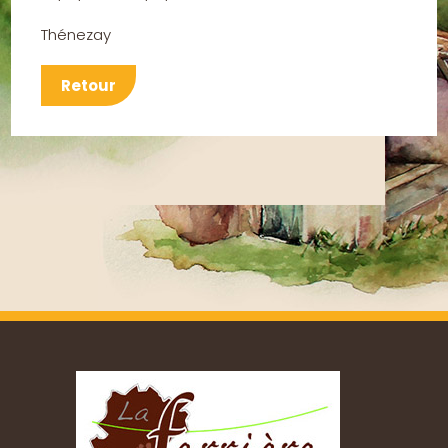
Thénezay
Retour