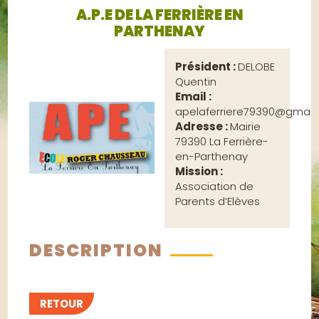
A.P.E DE LA FERRIÈRE EN
PARTHENAY
Président :
DELOBE
Quentin
Email :
apelaferriere79390@gmail
Adresse :
Mairie
79390 La Ferrière-
en-Parthenay
Mission :
Association de
Parents d’Elèves
DESCRIPTION
RETOUR